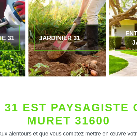
ENT
IE 31
JARDINIER 31
J
 31 EST PAYSAGISTE 
MURET 31600
aux alentours et que vous comptez mettre en œuvre votre